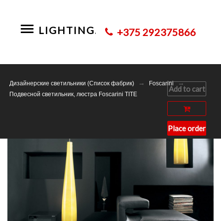
LIGHTING.BY
Toggle
+375 292375866
navigation
→
→
Дизайнерские светильники (Список фабрик)
Foscarini
Add to cart
Подвесной светильник, люстра Foscarini TITE
Place order