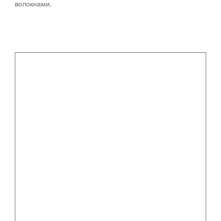
волокнами.
Смотреть каталоги: